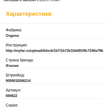
Характеристики
Фабрика:
Osgona
Инструкция:
http://myfar.ru/upload/iblock/1b7/1b72b10dd91f9c7240a79bce
Страна бренда:
Италия
ШтрихКод:
8059018266214
Артикул:
694622
Серия: