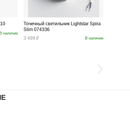
4710
Точечный светильник Lightstar Spira
Подвесной св
Slim 074336
737503
В наличии
3 499 ₽
11 999 ₽
В наличии
ИЕ