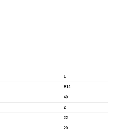
1
E14
40
2
22
20