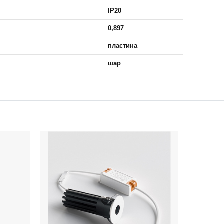
IP20
0,897
пластина
шар