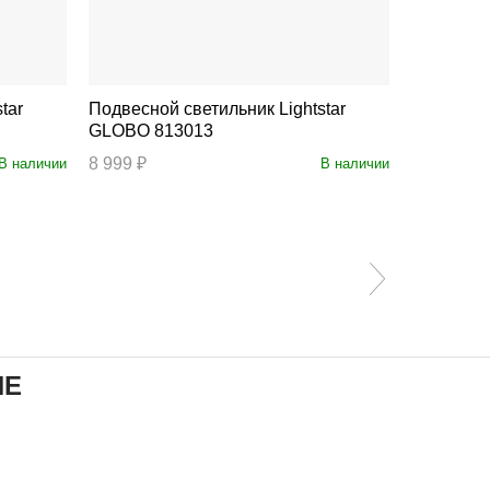
Подвесной светильник Lightstar
Подвесной св
GLOBO 813013
748307
8 999 ₽
19 999 ₽
В наличии
В наличии
ИЕ