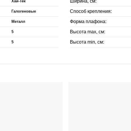
Ширина, см:
Хай-Тек
Способ крепления:
Галогеновые
Форма плафона:
Металл
Высота max, см:
5
Высота min, см:
5