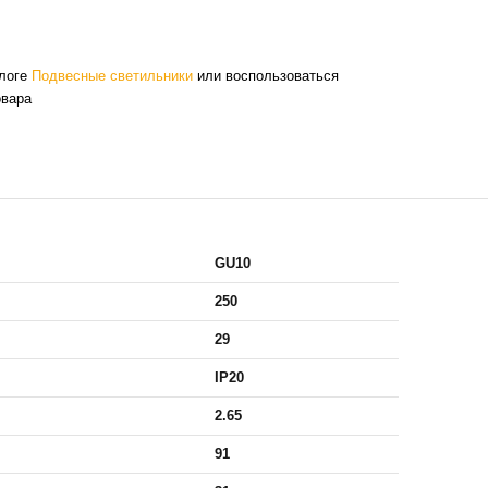
алоге
Подвесные светильники
или воспользоваться
овара
GU10
250
29
IP20
2.65
91