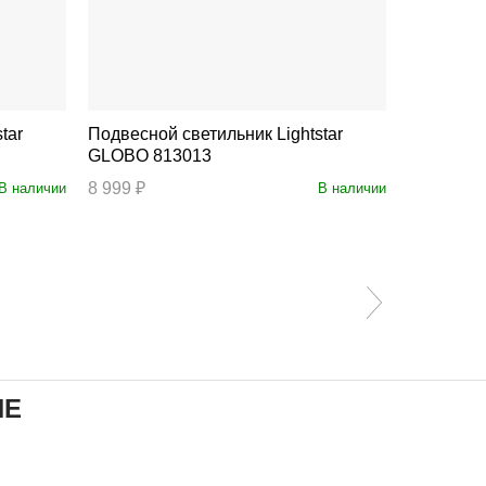
Подвесной светильник Lightstar
Подвесной св
GLOBO 813013
748307
8 999 ₽
19 999 ₽
В наличии
В наличии
ИЕ