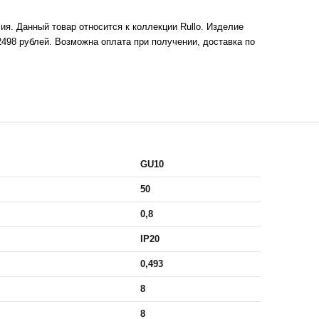
я. Данный товар относится к коллекции Rullo. Изделие
2498 рублей. Возможна оплата при получении, доставка по
GU10
50
0,8
IP20
0,493
8
8