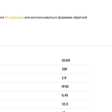
логе
Встроенные
или воспользоваться формами обратной
GU10
100
1,8
IP20
0,45
33,5