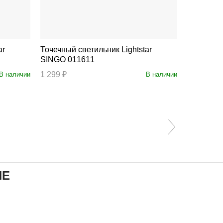
Точечный светильник Lightstar
Точечный светил
SINGO 011611
16 01102
1 299 ₽
599 ₽
В наличии
В наличии
ИЕ