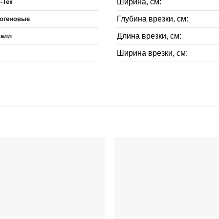
Ширина, см:
-Тек
Глубина врезки, см:
логеновые
Длина врезки, см:
талл
Ширина врезки, см: