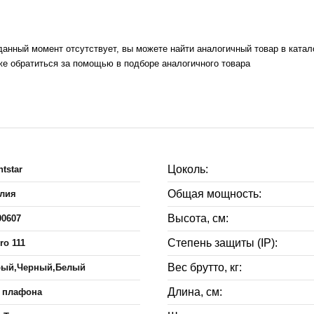
на данный момент отсутствует, вы можете найти аналогичный товар в ката
же обратиться за помощью в подборе аналогичного товара
Цоколь:
htstar
Общая мощность:
алия
Высота, см:
90607
Степень защиты (IP):
ero 111
Вес брутто, кг:
рый,Черный,Белый
Длина, см:
 плафона