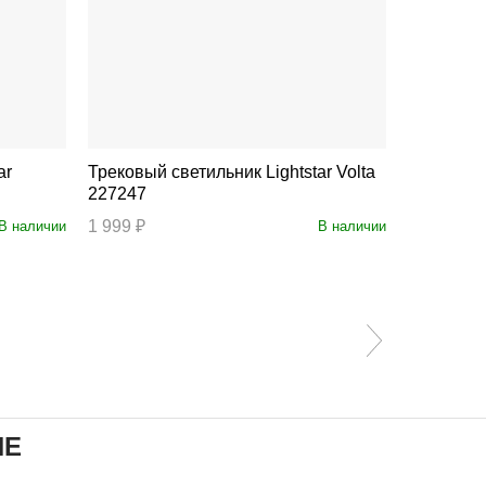
Трековый светильник Lightstar Volta
Трековый светил
227247
228237
1 999 ₽
3 999 ₽
В наличии
В наличии
ИЕ