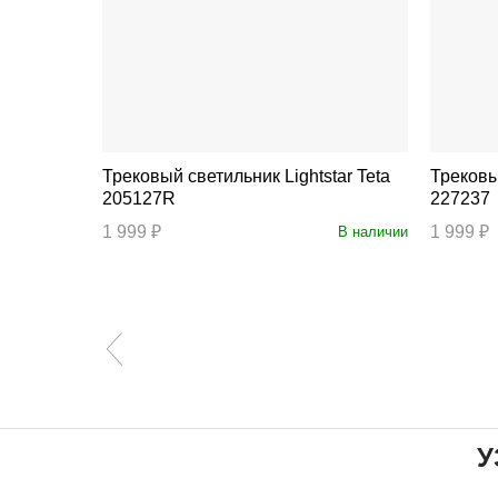
Трековый светильник Lightstar Teta
Трековый свет
205127R
227237
1 999 ₽
1 999 ₽
В наличии
В наличии
У