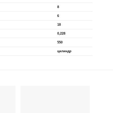
8
6
18
0,228
550
цилиндр