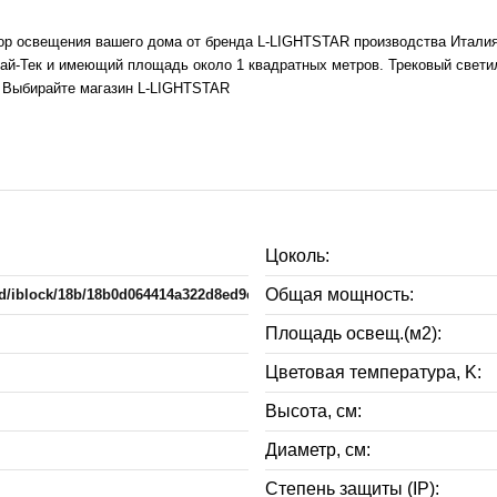
ыбор освещения вашего дома от бренда L-LIGHTSTAR производства Италия
й-Тек и имеющий площадь около 1 квадратных метров. Трековый светильн
. Выбирайте магазин L-LIGHTSTAR
Цоколь:
Общая мощность:
oad/iblock/18b/18b0d064414a322d8ed9e2cc7da4bfcd.jpg
Площадь освещ.(м2):
Цветовая температура, K:
Высота, см:
Диаметр, см:
Степень защиты (IP):